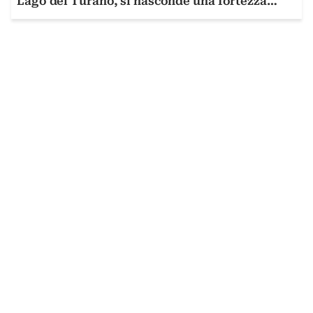
Lago del Turano, si nasconde una fortezza
rinascimentale a forma d'aquila ricca di Storia