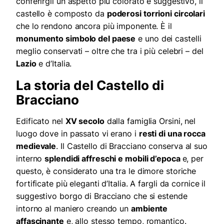
conferirgli un aspetto più colorato e suggestivo, il
castello è composto da
poderosi torrioni circolari
che lo rendono ancora più imponente. È il
monumento simbolo del paese
e uno dei castelli
meglio conservati – oltre che tra i più celebri – del
Lazio
e d’Italia.
La storia del Castello di
Bracciano
Edificato nel
XV secolo
dalla famiglia Orsini, nel
luogo dove in passato vi erano i
resti di una rocca
medievale
. Il Castello di Bracciano conserva al suo
interno
splendidi affreschi e mobili d’epoca
e, per
questo, è considerato una tra le dimore storiche
fortificate più eleganti d’Italia. A fargli da cornice il
suggestivo borgo di Bracciano che si estende
intorno al maniero creando un
ambiente
affascinante
e, allo stesso tempo, romantico.