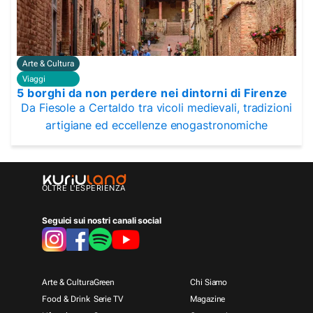
Arte & Cultura
Viaggi
5 borghi da non perdere nei dintorni di Firenze
Da Fiesole a Certaldo tra vicoli medievali, tradizioni
artigiane ed eccellenze enogastronomiche
OLTRE L'ESPERIENZA
Seguici sui nostri canali social
Arte & Cultura
Green
Chi Siamo
Food & Drink
Serie TV
Magazine