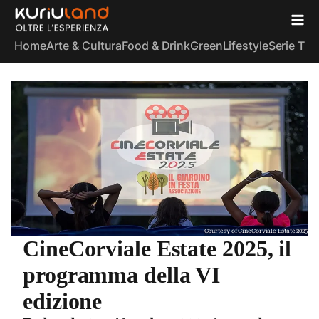
Home
Arte & Cultura
Food & Drink
Green
Lifestyle
Serie TV
S
Courtesy of CineCorviale Estate 2025
CineCorviale Estate 2025, il
programma della VI
edizione