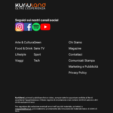
OLTRE L'ESPERIENZA
Seguici sui nostri canali social
Arte & Cultura
Green
Chi Siamo
Food & Drink
Serie TV
Magazine
Lifestyle
Sport
Contattaci
Viaggi
Tech
Comunicati Stampa
Marketing e Pubblicità
Privacy Policy
KuriUland
, prima di pubblicare foto e video, compie tutte le opportune verifiche al fine di
accertarne l’appartenenza o il libero regime di circolazione e non violare i diritti di autore o altri
diritti esclusivi di terzi.
Per segnalare alla redazione eventuali errori nell’uso del materiale, scriveteci a
magazine@kuriu.it
, provvederemo prontamente alla rimozione del materiale lesivo di diritti di
terzi.