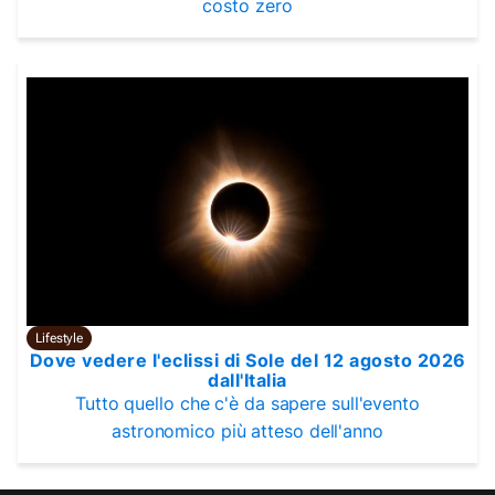
costo zero
Lifestyle
Dove vedere l'eclissi di Sole del 12 agosto 2026
dall'Italia
Tutto quello che c'è da sapere sull'evento
astronomico più atteso dell'anno