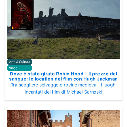
Arte & Cultura
Viaggi
Dove è stato girato Robin Hood - Il prezzo del
sangue: le location del film con Hugh Jackman
Tra scogliere selvagge e rovine medievali, i luoghi
incantati del film di Michael Sarnoski