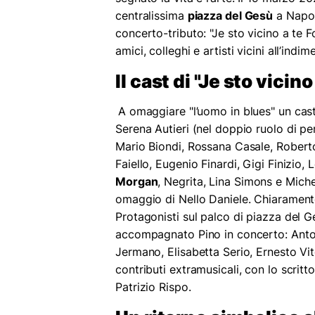
centralissima
piazza del Gesù
a Napoli
concerto-tributo: "Je sto vicino a te 
amici, colleghi e artisti vicini all’indi
Il cast di "Je sto vicin
A omaggiare "l’uomo in blues" un cast
Serena Autieri (nel doppio ruolo di pe
Mario Biondi, Rossana Casale, Robert
Faiello, Eugenio Finardi, Gigi Finizio
Morgan
, Negrita, Lina Simons e Miche
omaggio di Nello Daniele. Chiaramente
Protagonisti sul palco di piazza del G
accompagnato Pino in concerto: Anto
Jermano, Elisabetta Serio, Ernesto Vi
contributi extramusicali, con lo scritt
Patrizio Rispo.