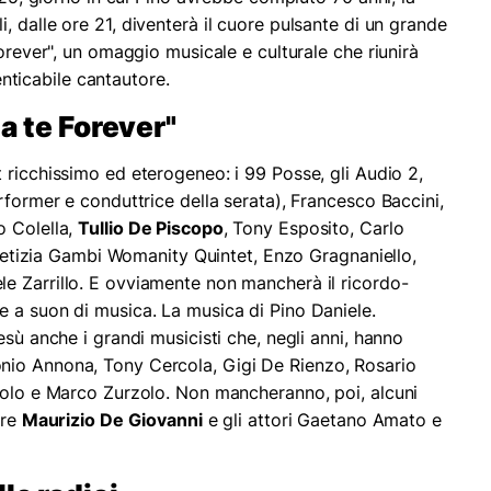
, dalle ore 21, diventerà il cuore pulsante di un grande
Forever", un omaggio musicale e culturale che riunirà
menticabile cantautore.
o a te Forever"
 ricchissimo ed eterogeneo: i 99 Posse, gli Audio 2,
rformer e conduttrice della serata), Francesco Baccini,
o Colella,
Tullio De Piscopo
, Tony Esposito, Carlo
, Letizia Gambi Womanity Quintet, Enzo Gragnaniello,
le Zarrillo. E ovviamente non mancherà il ricordo-
 a suon di musica. La musica di Pino Daniele.
esù anche i grandi musicisti che, negli anni, hanno
nio Annona, Tony Cercola, Gigi De Rienzo, Rosario
tolo e Marco Zurzolo. Non mancheranno, poi, alcuni
ore
Maurizio De Giovanni
e gli attori Gaetano Amato e