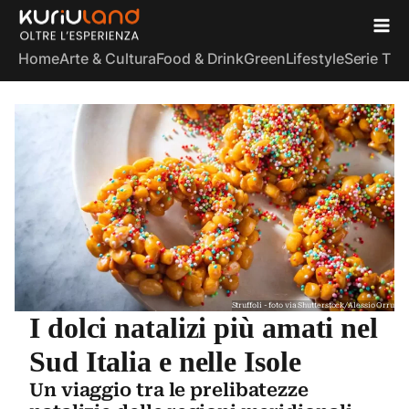
Home
Arte & Cultura
Food & Drink
Green
Lifestyle
Serie TV
S
Struffoli - foto via Shutterstock/Alessio Orru
I dolci natalizi più amati nel
Sud Italia e nelle Isole
Un viaggio tra le prelibatezze