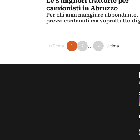
Le 5 migliori trattorie per
camionisti in Abruzzo
Per chi ama mangiare abbondante, 
prezzi contenuti ma soprattutto di
...
Prima
1
2
14
Ultima