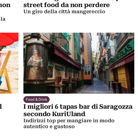
 non
street food da non perdere
Un giro della città mangereccio
lla
Food & Drink
l
I migliori 6 tapas bar di Saragozza
secondo KuriUland
Indirizzi top per mangiare in modo
autentico e gustoso