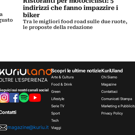
Ristoranti per motociclisti: 5
indirizzi che fanno impazzire i
a
biker
 gusto
Tra le migliori food road sulle due ruote,
le proposte della redazione
Scopri le ultime notizie
KuriUland
Arte & Cultura
Chi Siamo
OLTRE L'ESPERIENZA
Food & Drink
Magazine
Seguici sui nostri canali social
Green
Contattaci
Lifestyle
Comunicati Stampa
Serie TV
Marketing e Pubblicit
Contatti
Sport
Privacy Policy
Tech
magazine@kuriu.it
Viaggi