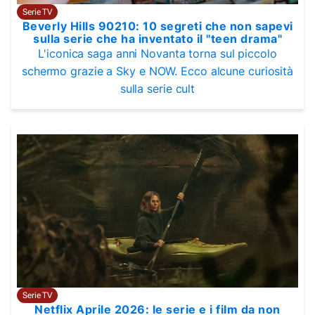
Serie TV
Beverly Hills 90210: 10 segreti che non sapevi
sulla serie che ha inventato il "teen drama"
L'iconica saga anni Novanta torna sul piccolo
schermo grazie a Sky e NOW. Ecco alcune curiosità
sulla serie cult
Serie TV
Netflix Aprile 2026: le serie e i film da non