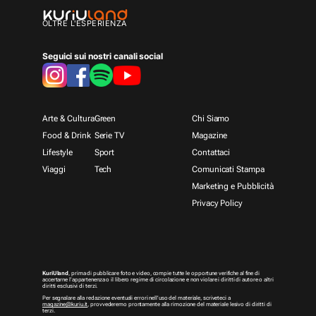
OLTRE L'ESPERIENZA
Seguici sui nostri canali social
Arte & Cultura
Green
Chi Siamo
Food & Drink
Serie TV
Magazine
Lifestyle
Sport
Contattaci
Viaggi
Tech
Comunicati Stampa
Marketing e Pubblicità
Privacy Policy
KuriUland
, prima di pubblicare foto e video, compie tutte le opportune verifiche al fine di
accertarne l’appartenenza o il libero regime di circolazione e non violare i diritti di autore o altri
diritti esclusivi di terzi.
Per segnalare alla redazione eventuali errori nell’uso del materiale, scriveteci a
magazine@kuriu.it
, provvederemo prontamente alla rimozione del materiale lesivo di diritti di
terzi.