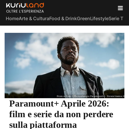
Home
Arte & Cultura
Food & Drink
Green
Lifestyle
Serie TV
S
From 4 (Foto: Ufficio stampa Paramount+) - Newscinema.it
Paramount+ Aprile 2026:
film e serie da non perdere
sulla piattaforma