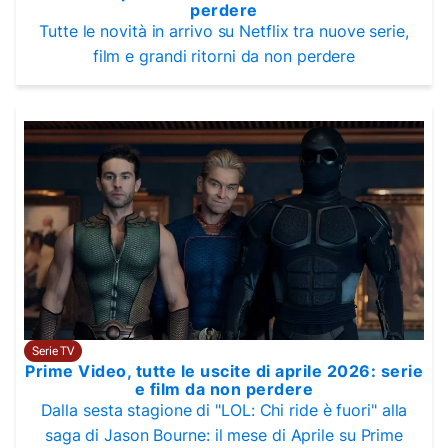
perdere
Tutte le novità in arrivo su Netflix tra nuove serie,
film e grandi ritorni da non perdere
Serie TV
Prime Video, tutte le uscite di aprile 2026: serie
e film da non perdere
Dalla sesta stagione di "LOL: Chi ride è fuori" alla
saga di Jason Bourne: il mese di Aprile su Prime