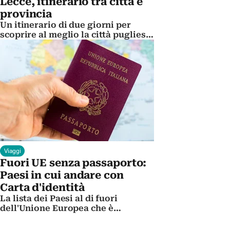
Lecce, itinerario tra città e
provincia
Un itinerario di due giorni per
scoprire al meglio la città pugliese
nota come la Firenze del sud
Viaggi
Fuori UE senza passaporto:
Paesi in cui andare con
Carta d'identità
La lista dei Paesi al di fuori
dell'Unione Europea che è
possibile visitare solo con la Carta
d'identità