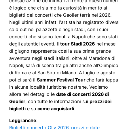
consacrazione definitiva. Di fronte a questi numeri
è logico che ci sia molta curiosità in merito ai
biglietti dei concerti che Geolier terrà nel 2026.
Negli ultimi anni infatti l'artista ha registrato diversi
sold out nei palazzetti e negli stadi, con i suoi
concerti che si sono tenuti a Napoli che sono stati
degli autentici eventi. Il
tour Stadi 2026
nel mese
di giugno rappresenta così la sua prima grande
avventura negli stadi italiani: oltre al Maradona di
Napoli, sarà di scena tra gli altri anche all'Olimpico
di Roma e al San Siro di Milano. A luglio e agosto
poi ci sarà il
Summer Festival Tour
che farà tappa
in alcune località turistiche nostrane. Vediamo
allora nel dettaglio le
date di concerti 2026 di
Geolier
, con tutte le informazioni sui
prezzi dei
biglietti
e su
come acquistarli
.
Leggi anche
:
Biglietti concerto Olly 2026, prezzi e date