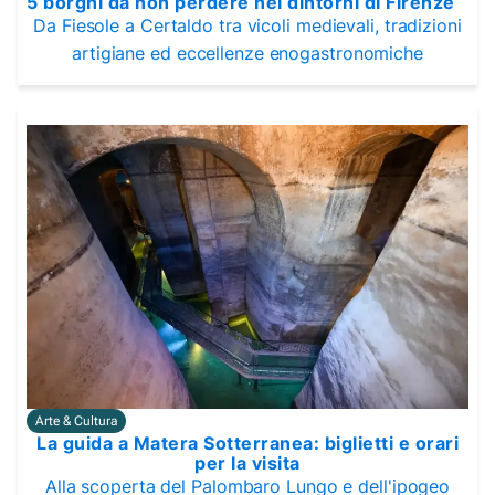
5 borghi da non perdere nei dintorni di Firenze
Da Fiesole a Certaldo tra vicoli medievali, tradizioni
artigiane ed eccellenze enogastronomiche
Arte & Cultura
La guida a Matera Sotterranea: biglietti e orari
per la visita
Alla scoperta del Palombaro Lungo e dell'ipogeo