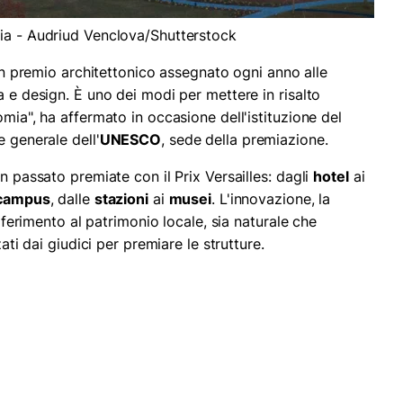
nia - Audriud Venclova/Shutterstock
è un premio architettonico assegnato ogni anno alle
a e design. È uno dei modi per mettere in risalto
omia", ha affermato in occasione dell'istituzione del
e generale dell'
UNESCO
, sede della premiazione.
n passato premiate con il Prix Versailles: dagli
hotel
ai
campus
, dalle
stazioni
ai
musei
. L'innovazione, la
riferimento al patrimonio locale, sia naturale che
zati dai giudici per premiare le strutture.