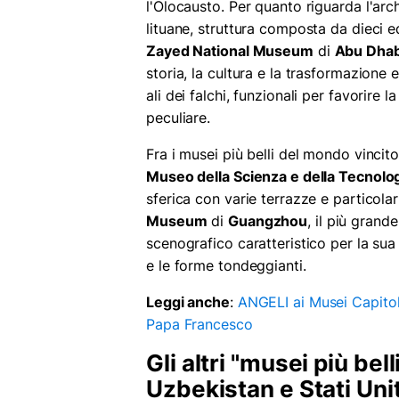
l'Olocausto. Per quanto riguarda l'archit
lituane, struttura composta da dieci ed
Zayed National Museum
di
Abu Dhab
storia, la cultura e la trasformazione e
ali dei falchi, funzionali per favorire 
peculiare.
Fra i musei più belli del mondo vincit
Museo della Scienza e della Tecnolo
sferica con varie terrazze e particolari
Museum
di
Guangzhou
, il più gran
scenografico caratteristico per la sua 
e le forme tondeggianti.
Leggi anche
:
ANGELI ai Musei Capitol
Papa Francesco
Gli altri "musei più be
Uzbekistan e Stati Unit