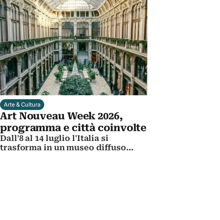
l'incredibile quartiere sotterraneo
della città
Arte & Cultura
Art Nouveau Week 2026,
programma e città coinvolte
Dall'8 al 14 luglio l'Italia si
trasforma in un museo diffuso
dedicato al Liberty. Ecco gli eventi
da non perdere