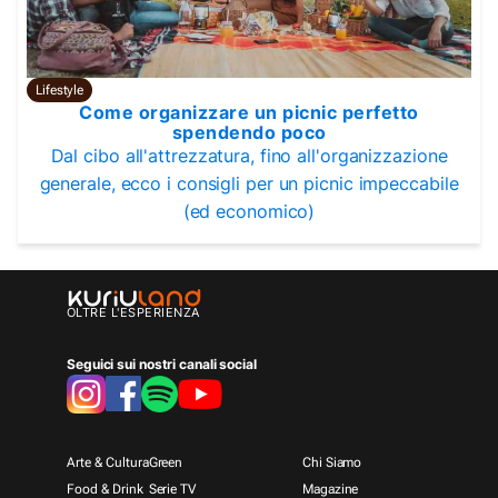
Lifestyle
Come organizzare un picnic perfetto
spendendo poco
Dal cibo all'attrezzatura, fino all'organizzazione
generale, ecco i consigli per un picnic impeccabile
(ed economico)
OLTRE L'ESPERIENZA
Seguici sui nostri canali social
Arte & Cultura
Green
Chi Siamo
Food & Drink
Serie TV
Magazine