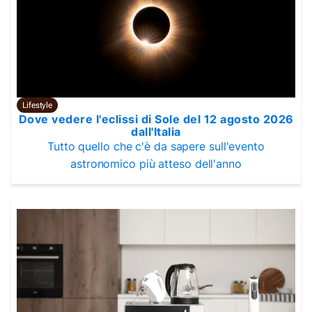
Lifestyle
Dove vedere l'eclissi di Sole del 12 agosto 2026
dall'Italia
Tutto quello che c'è da sapere sull'evento
astronomico più atteso dell'anno