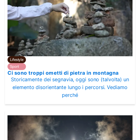
Lifestyle
Sport
Ci sono troppi ometti di pietra in montagna
Storicamente dei segnavia, oggi sono (talvolta) un
elemento disorientante lungo i percorsi. Vediamo
perché