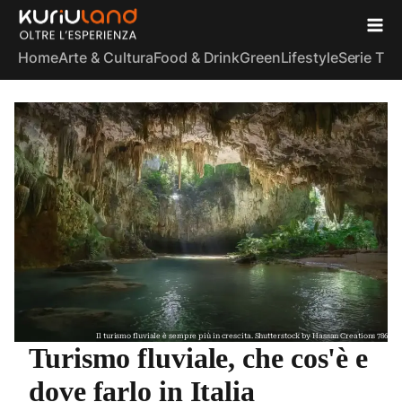
Home
Arte & Cultura
Food & Drink
Green
Lifestyle
Serie TV
S
Il turismo fluviale è sempre più in crescita. Shutterstock by Hassan Creations 786
Turismo fluviale, che cos'è e
dove farlo in Italia