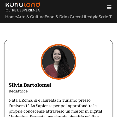
Home
Arte & Cultura
Food & Drink
Green
Lifestyle
Serie TV
S
Silvia Bartolomei
Redattrice
Nata a Roma, si è laureata in Turismo presso
l’università La Sapienza per poi approfondire le
proprie conoscenze attraverso un master in Digital
Marketing. Presenta una doppia identità: nel fine