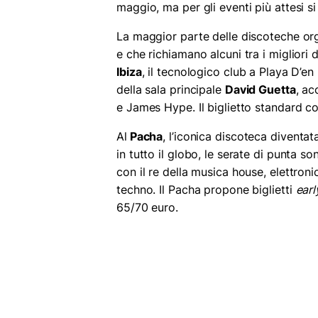
maggio, ma per gli eventi più attesi si
La maggior parte delle discoteche org
e che richiamano alcuni tra i migliori d
Ibiza
, il tecnologico club a Playa D’e
della sala principale
David Guetta
, ac
e James Hype. Il biglietto standard c
Al
Pacha
, l’iconica discoteca diventa
in tutto il globo, le serate di punta so
con il re della musica house, elettron
techno. Il Pacha propone biglietti
earl
65/70 euro.