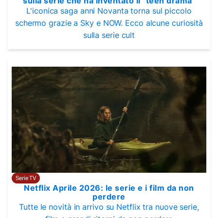
sulla serie che ha inventato il "teen drama"
L'iconica saga anni Novanta torna sul piccolo
schermo grazie a Sky e NOW. Ecco alcune curiosità
sulla serie cult
Serie TV
Netflix Aprile 2026: le serie e i film da non
perdere
Tutte le novità in arrivo su Netflix tra nuove serie,