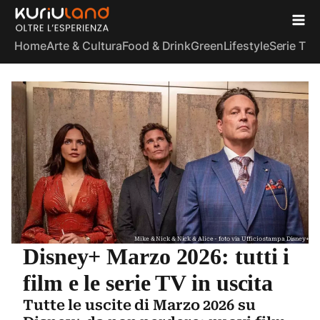
Home
Arte & Cultura
Food & Drink
Green
Lifestyle
Serie TV
S
Mike & Nick & Nick & Alice - foto via Ufficio stampa Disney+
Disney+ Marzo 2026: tutti i
film e le serie TV in uscita
Tutte le uscite di Marzo 2026 su