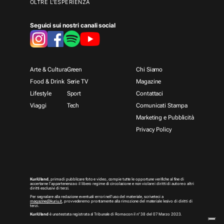
OLTRE L'ESPERIENZA
Seguici sui nostri canali social
Arte & Cultura
Green
Chi Siamo
Food & Drink
Serie TV
Magazine
Lifestyle
Sport
Contattaci
Viaggi
Tech
Comunicati Stampa
Marketing e Pubblicità
Privacy Policy
KuriUland
, prima di pubblicare foto e video, compie tutte le opportune verifiche al fine di
accertarne l’appartenenza o il libero regime di circolazione e non violare i diritti di autore o altri
diritti esclusivi di terzi.
Per segnalare alla redazione eventuali errori nell’uso del materiale, scriveteci a
magazine@kuriu.it
, provvederemo prontamente alla rimozione del materiale lesivo di diritti di
terzi.
KuriUland
è una testata registrata al Tribunale di Roma con il n° 38 del 07 Marzo 2023.