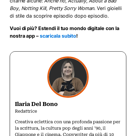
citarne alcune:
Anche no
,
Actually
,
About a Bad
Boy
,
Notting Kill
,
Pretty Sorry Woman
. Veri gioielli
di stile da scoprire episodio dopo episodio.
Vuoi di più? Estendi il tuo mondo digitale con la
nostra app –
scaricala subito
!
Ilaria Del Bono
Redattrice
Creativa eclettica con una profonda passione per
la scrittura, la cultura pop degli anni ’90, il
Giappone e il cinema. Copywriter da più di 10