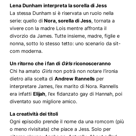
Lena Dunham interpreta la sorella di Jess
La stessa Dunham si è riservata un ruolo nella
serie: quello di
Nora, sorella di Jess
, tornata a
vivere con la madre Lois mentre affronta il
divorzio da James. Tutte insieme, madre, figlie e
nonna, sotto lo stesso tetto: uno scenario da sit-
com moderna.
Un ritorno che i fan di
Girls
riconosceranno
Chi ha amato
Girls
non potrà non notare l’ironia
dietro alla scelta di
Andrew Rannells
per
interpretare James, l’ex marito di Nora. Rannells
era infatti
Elijah
, l’ex fidanzato gay di Hannah, poi
diventato suo migliore amico.
La creatività dei t
itoli
Ogni episodio prende il nome da una romcom (più
o meno rivisitata) che piace a Jess. Solo per