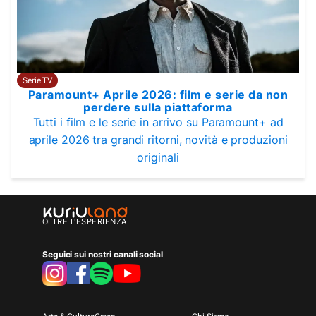
Serie TV
Paramount+ Aprile 2026: film e serie da non
perdere sulla piattaforma
Tutti i film e le serie in arrivo su Paramount+ ad
aprile 2026 tra grandi ritorni, novità e produzioni
originali
OLTRE L'ESPERIENZA
Seguici sui nostri canali social