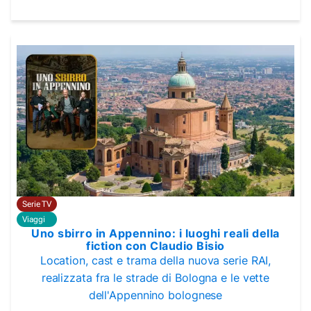
Serie TV
Viaggi
Uno sbirro in Appennino: i luoghi reali della
fiction con Claudio Bisio
Location, cast e trama della nuova serie RAI,
realizzata fra le strade di Bologna e le vette
dell'Appennino bolognese