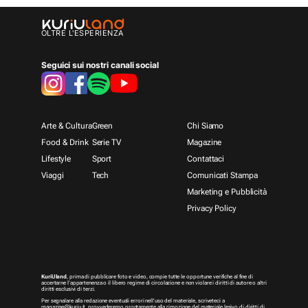
OLTRE L'ESPERIENZA
Seguici sui nostri canali social
Arte & Cultura
Green
Chi Siamo
Food & Drink
Serie TV
Magazine
Lifestyle
Sport
Contattaci
Viaggi
Tech
Comunicati Stampa
Marketing e Pubblicità
Privacy Policy
KuriUland
, prima di pubblicare foto e video, compie tutte le opportune verifiche al fine di
accertarne l’appartenenza o il libero regime di circolazione e non violare i diritti di autore o altri
diritti esclusivi di terzi.
Per segnalare alla redazione eventuali errori nell’uso del materiale, scriveteci a
magazine@kuriu.it
, provvederemo prontamente alla rimozione del materiale lesivo di diritti di