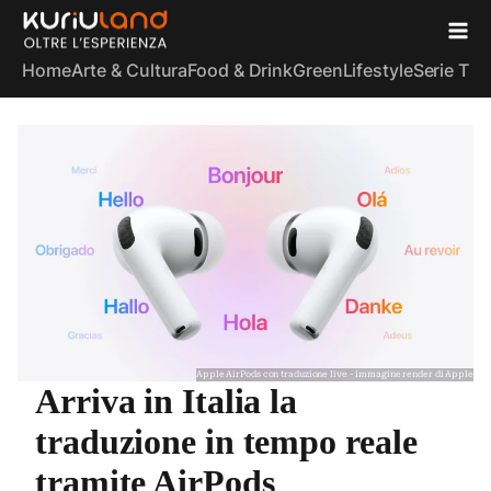
Home
Arte & Cultura
Food & Drink
Green
Lifestyle
Serie TV
S
Apple AirPods con traduzione live - immagine render di Apple
Arriva in Italia la
traduzione in tempo reale
tramite AirPods