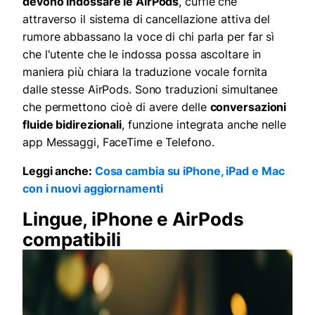
devono indossare le AirPods
, cuffie che
attraverso il sistema di cancellazione attiva del
rumore abbassano la voce di chi parla per far sì
che l'utente che le indossa possa ascoltare in
maniera più chiara la traduzione vocale fornita
dalle stesse AirPods. Sono traduzioni simultanee
che permettono cioè di avere delle
conversazioni
fluide bidirezionali
, funzione integrata anche nelle
app Messaggi, FaceTime e Telefono.
Leggi anche:
Cosa cambia su iPhone, iPad e Mac
con i nuovi aggiornamenti
Lingue, iPhone e AirPods
compatibili