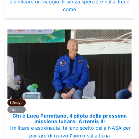
pianificare un viaggio. E senza spendere nulla. Ecco
come
Lifestyle
Tech
Chi è Luca Parmitano, il pilota della prossima
missione lunare: Artemis III
Il militare e astronauta italiano scelto dalla NASA per
portare di nuovo l'uomo sulla Luna