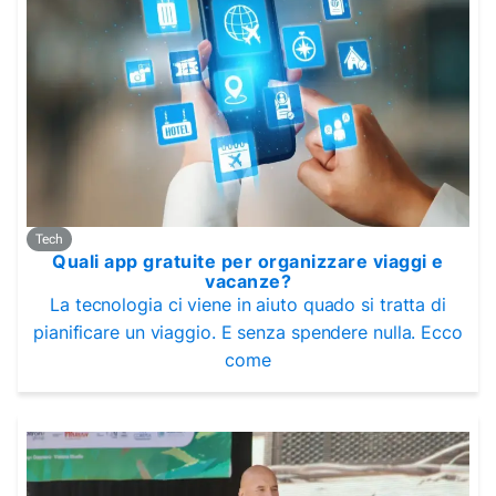
Tech
Quali app gratuite per organizzare viaggi e
vacanze?
La tecnologia ci viene in aiuto quado si tratta di
pianificare un viaggio. E senza spendere nulla. Ecco
come