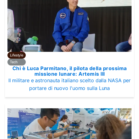
Lifestyle
Tech
Chi è Luca Parmitano, il pilota della prossima
missione lunare: Artemis III
Il militare e astronauta italiano scelto dalla NASA per
portare di nuovo l'uomo sulla Luna