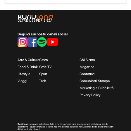
OLTRE L'ESPERIENZA
Seguici sui nostri canali social
Arte & Cultura
Green
Chi Siamo
Food & Drink
Serie TV
Magazine
Lifestyle
Sport
Contattaci
Viaggi
Tech
Comunicati Stampa
Marketing e Pubblicità
Privacy Policy
KuriUland
, prima di pubblicare foto e video, compie tutte le opportune verifiche al fine di
accertarne l’appartenenza o il libero regime di circolazione e non violare i diritti di autore o altri
diritti esclusivi di terzi.