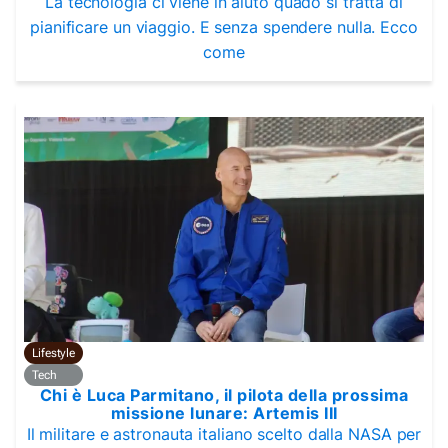
La tecnologia ci viene in aiuto quado si tratta di
pianificare un viaggio. E senza spendere nulla. Ecco
come
Lifestyle
Tech
Chi è Luca Parmitano, il pilota della prossima
missione lunare: Artemis III
Il militare e astronauta italiano scelto dalla NASA per