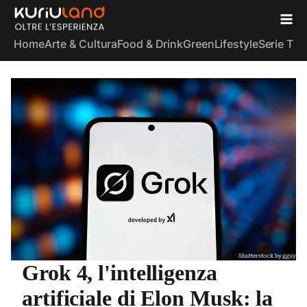
Home
Arte & Cultura
Food & Drink
Green
Lifestyle
Serie TV
S
Shutterstock by gguy
Grok 4, l'intelligenza
artificiale di Elon Musk: la