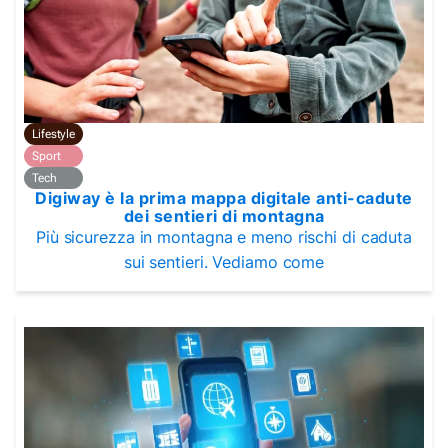
Lifestyle
Sport
Tech
Digiway è la prima mappa digitale anti-cadute
dei sentieri di montagna
Più sicurezza in montagna e meno rischi di caduta
sui sentieri. Vediamo come