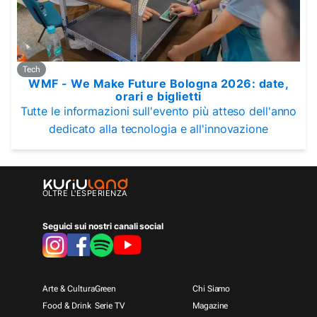
Tech
WMF - We Make Future Bologna 2026: date,
orari e biglietti
Tutte le informazioni sull'evento più atteso dell'anno
dedicato alla tecnologia e all'innovazione
OLTRE L'ESPERIENZA
Seguici sui nostri canali social
Arte & Cultura
Green
Chi Siamo
Food & Drink
Serie TV
Magazine