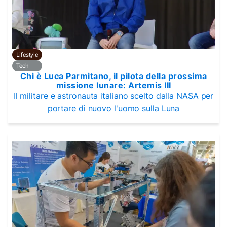
Lifestyle
Tech
Chi è Luca Parmitano, il pilota della prossima
missione lunare: Artemis III
Il militare e astronauta italiano scelto dalla NASA per
portare di nuovo l'uomo sulla Luna