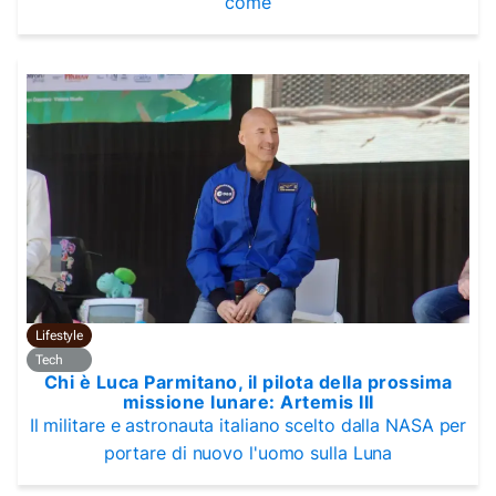
come
Lifestyle
Tech
Chi è Luca Parmitano, il pilota della prossima
missione lunare: Artemis III
Il militare e astronauta italiano scelto dalla NASA per
portare di nuovo l'uomo sulla Luna