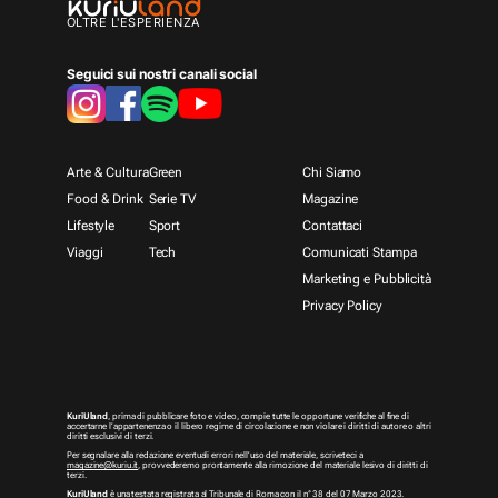
OLTRE L'ESPERIENZA
Seguici sui nostri canali social
Arte & Cultura
Green
Chi Siamo
Food & Drink
Serie TV
Magazine
Lifestyle
Sport
Contattaci
Viaggi
Tech
Comunicati Stampa
Marketing e Pubblicità
Privacy Policy
KuriUland
, prima di pubblicare foto e video, compie tutte le opportune verifiche al fine di
accertarne l’appartenenza o il libero regime di circolazione e non violare i diritti di autore o altri
diritti esclusivi di terzi.
Per segnalare alla redazione eventuali errori nell’uso del materiale, scriveteci a
magazine@kuriu.it
, provvederemo prontamente alla rimozione del materiale lesivo di diritti di
terzi.
KuriUland
è una testata registrata al Tribunale di Roma con il n° 38 del 07 Marzo 2023.