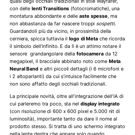
quasi degli occhiali tradizionali in stile Wayfarer,
con delle
lenti Transitions
(fotocromatiche), una
montatura abbondante e delle
aste spesse
, ma
non abbastanza da far nascere troppi
sospetti
.
Guardandoli più da vicino, in prossimità della
cerniera, spicca tuttavia il
logo
di Meta
che ricorda
il simbolo dell'infinito. E da lì è un attimo notare il
sensore grandangolare della
fotocamera
da 12
megapixel, il bracciale abbinato noto come
Meta
Neural Band
e altri piccoli dettagli (i 6 microfoni e
i 2 altoparlanti) da cui s'intuisce facilmente che
non sono affatto degli occhiali tradizionali.
La principale novità, oltre all'integrazione dell'IA di
cui parleremo tra poco, sta nel
display
integrato
(con risoluzione di 600 x 600 pixel e 5.000 nit di
luminosità), importante tanto da dare il nome al
prodotto stesso. Si tratta di uno schermo integrato
nella lente destra che appare solo quando