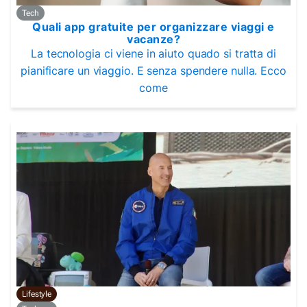
Tech
Quali app gratuite per organizzare viaggi e
vacanze?
La tecnologia ci viene in aiuto quado si tratta di
pianificare un viaggio. E senza spendere nulla. Ecco
come
Lifestyle