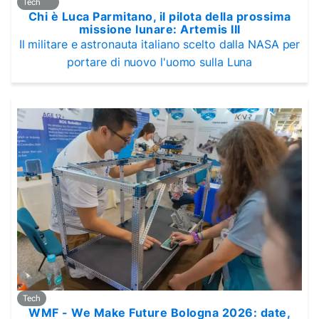
Tech
Chi è Luca Parmitano, il pilota della prossima
missione lunare: Artemis III
Il militare e astronauta italiano scelto dalla NASA per
portare di nuovo l'uomo sulla Luna
Tech
WMF - We Make Future Bologna 2026: date,