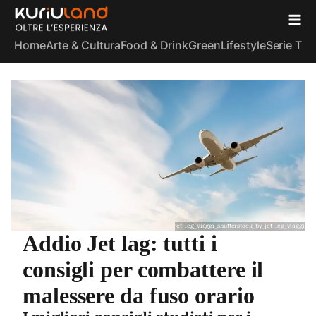
Home
Arte & Cultura
Food & Drink
Green
Lifestyle
Serie TV
S
jet-leg_viaggi_shutterstock_by_jet-leg_viaggi
Addio Jet lag: tutti i
consigli per combattere il
malessere da fuso orario