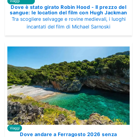
Viaggi
Dove è stato girato Robin Hood - Il prezzo del
sangue: le location del film con Hugh Jackman
Tra scogliere selvagge e rovine medievali, i luoghi
incantati del film di Michael Sarnoski
Viaggi
Dove andare a Ferragosto 2026 senza