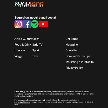
OLTRE L'ESPERIENZA
Seguici sui nostri canali social
Arte & Cultura
Green
Chi Siamo
Food & Drink
Serie TV
Magazine
Lifestyle
Sport
Contattaci
Viaggi
Tech
Comunicati Stampa
Marketing e Pubblicità
Privacy Policy
KuriUland
, prima di pubblicare foto e video, compie tutte le opportune verifiche al fine di
accertarne l’appartenenza o il libero regime di circolazione e non violare i diritti di autore o altri
diritti esclusivi di terzi.
Per segnalare alla redazione eventuali errori nell’uso del materiale, scriveteci a
magazine@kuriu.it
, provvederemo prontamente alla rimozione del materiale lesivo di diritti di
terzi.