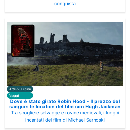
conquista
Arte & Cultura
Viaggi
Dove è stato girato Robin Hood - Il prezzo del
sangue: le location del film con Hugh Jackman
Tra scogliere selvagge e rovine medievali, i luoghi
incantati del film di Michael Sarnoski