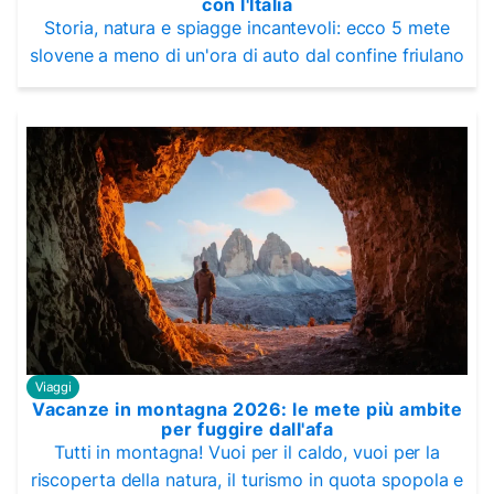
con l'Italia
Storia, natura e spiagge incantevoli: ecco 5 mete
slovene a meno di un'ora di auto dal confine friulano
Viaggi
Vacanze in montagna 2026: le mete più ambite
per fuggire dall'afa
Tutti in montagna! Vuoi per il caldo, vuoi per la
riscoperta della natura, il turismo in quota spopola e