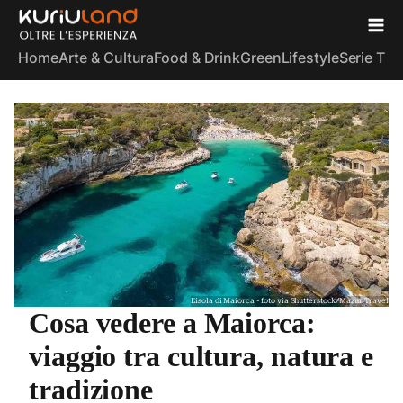
Home
Arte & Cultura
Food & Drink
Green
Lifestyle
Serie TV
S
L'isola di Maiorca - foto via Shutterstock/Mazur Travel
Cosa vedere a Maiorca:
viaggio tra cultura, natura e
tradizione