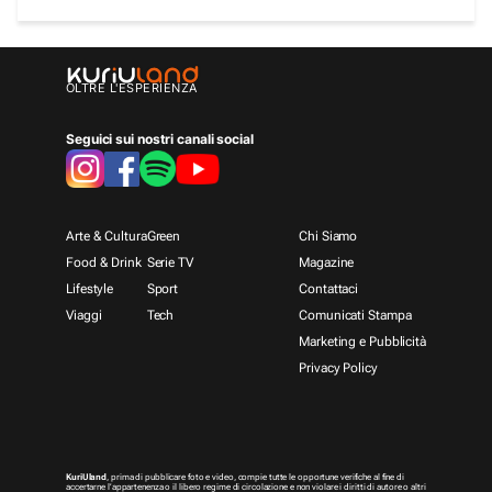
OLTRE L'ESPERIENZA
Seguici sui nostri canali social
Arte & Cultura
Green
Chi Siamo
Food & Drink
Serie TV
Magazine
Lifestyle
Sport
Contattaci
Viaggi
Tech
Comunicati Stampa
Marketing e Pubblicità
Privacy Policy
KuriUland
, prima di pubblicare foto e video, compie tutte le opportune verifiche al fine di
accertarne l’appartenenza o il libero regime di circolazione e non violare i diritti di autore o altri