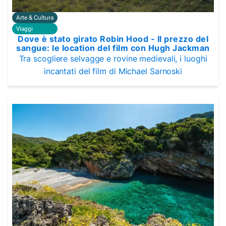
Arte & Cultura
Viaggi
Dove è stato girato Robin Hood - Il prezzo del
sangue: le location del film con Hugh Jackman
Tra scogliere selvagge e rovine medievali, i luoghi
incantati del film di Michael Sarnoski