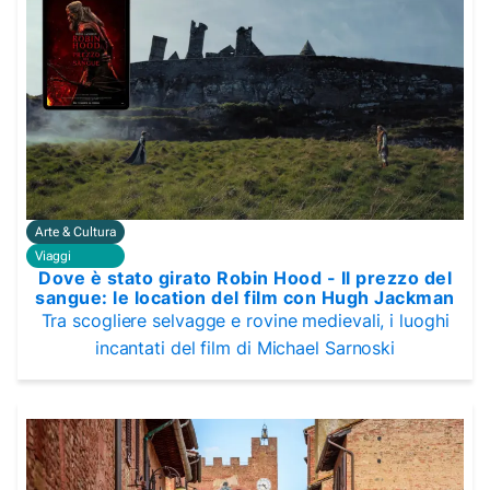
Arte & Cultura
Viaggi
Dove è stato girato Robin Hood - Il prezzo del
sangue: le location del film con Hugh Jackman
Tra scogliere selvagge e rovine medievali, i luoghi
incantati del film di Michael Sarnoski