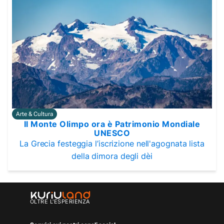
Arte & Cultura
Il Monte Olimpo ora è Patrimonio Mondiale
UNESCO
La Grecia festeggia l’iscrizione nell'agognata lista
della dimora degli dèi
OLTRE L'ESPERIENZA