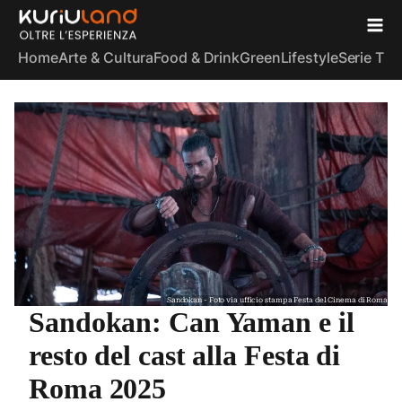
Home
Arte & Cultura
Food & Drink
Green
Lifestyle
Serie TV
S
Sandokan - Foto via ufficio stampa Festa del Cinema di Roma
Sandokan: Can Yaman e il
resto del cast alla Festa di
Roma 2025