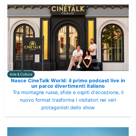
Arte & Cultura
Nasce CineTalk World: il primo podcast live in
un parco divertimenti italiano
Tra montagne russe, sfide e ospiti d'eccezione, il
nuovo format trasforma i visitatori nei veri
protagonisti dello show