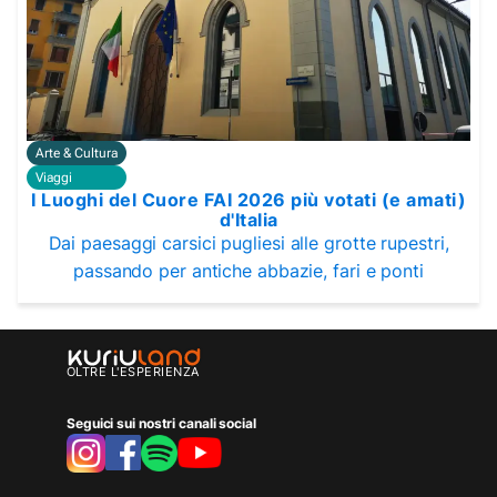
Arte & Cultura
Viaggi
I Luoghi del Cuore FAI 2026 più votati (e amati)
d'Italia
Dai paesaggi carsici pugliesi alle grotte rupestri,
passando per antiche abbazie, fari e ponti
OLTRE L'ESPERIENZA
Seguici sui nostri canali social