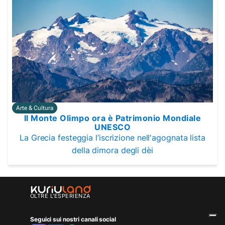
Arte & Cultura
Il Monte Olimpo ora è Patrimonio Mondiale
UNESCO
La Grecia festeggia l’iscrizione nell'agognata lista
della dimora degli dèi
OLTRE L'ESPERIENZA
Seguici sui nostri canali social