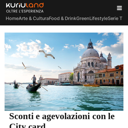
Home
Arte & Cultura
Food & Drink
Green
Lifestyle
Serie TV
S
Sconti e agevolazioni con le
City card