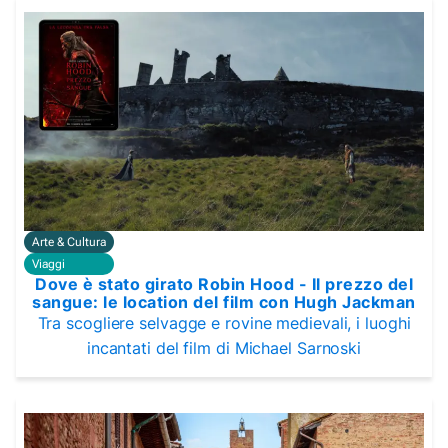
Arte & Cultura
Viaggi
Dove è stato girato Robin Hood - Il prezzo del
sangue: le location del film con Hugh Jackman
Tra scogliere selvagge e rovine medievali, i luoghi
incantati del film di Michael Sarnoski