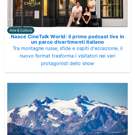
Arte & Cultura
Nasce CineTalk World: il primo podcast live in
un parco divertimenti italiano
Tra montagne russe, sfide e ospiti d'eccezione, il
nuovo format trasforma i visitatori nei veri
protagonisti dello show