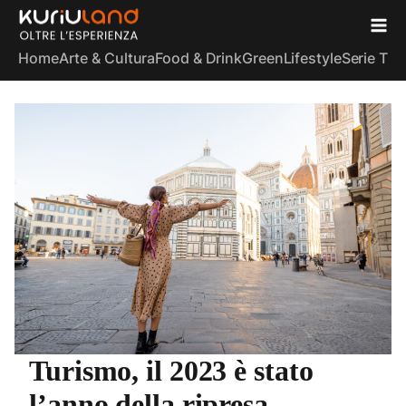
Home
Arte & Cultura
Food & Drink
Green
Lifestyle
Serie TV
S
Turismo, il 2023 è stato
l’anno della ripresa