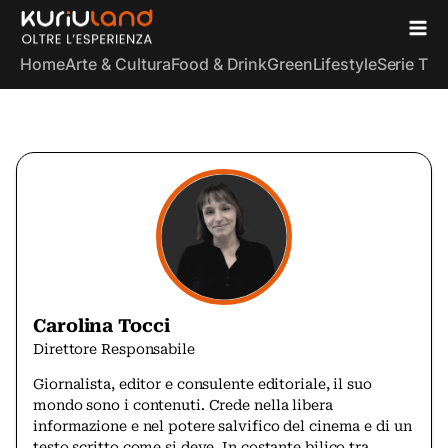
Home
Arte & Cultura
Food & Drink
Green
Lifestyle
Serie TV
S
Carolina Tocci
Direttore Responsabile
Giornalista, editor e consulente editoriale, il suo
mondo sono i contenuti. Crede nella libera
informazione e nel potere salvifico del cinema e di un
testo scritto come si deve. In costante bilico tra