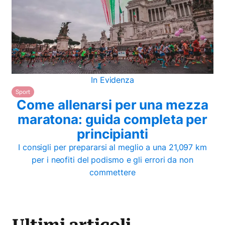
In Evidenza
Sport
Come allenarsi per una mezza
maratona: guida completa per
principianti
I consigli per prepararsi al meglio a una 21,097 km
per i neofiti del podismo e gli errori da non
commettere
Ultimi articoli