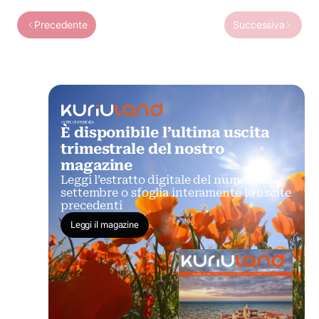
Precedente
Successiva
È disponibile l’ultima uscita
trimestrale del nostro
magazine
Leggi l’estratto digitale del numero di
settembre o sfoglia interamente le uscite
precedenti
Leggi il magazine