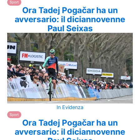
Sport
Ora Tadej Pogačar ha un
avversario: il diciannovenne
Paul Seixas
In Evidenza
Sport
Ora Tadej Pogačar ha un
avversario: il diciannovenne