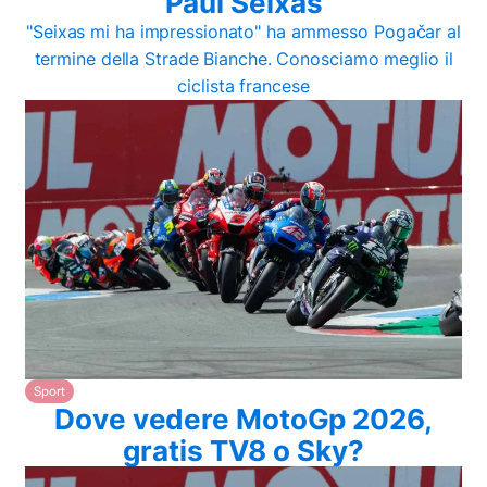
Paul Seixas
"Seixas mi ha impressionato" ha ammesso Pogačar al
termine della Strade Bianche. Conosciamo meglio il
ciclista francese
Sport
Dove vedere MotoGp 2026,
gratis TV8 o Sky?