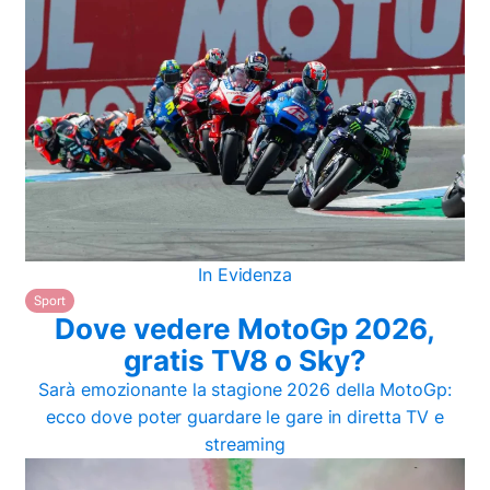
In Evidenza
Sport
Dove vedere MotoGp 2026,
gratis TV8 o Sky?
Sarà emozionante la stagione 2026 della MotoGp:
ecco dove poter guardare le gare in diretta TV e
streaming