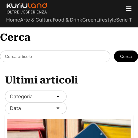
Home
Arte & Cultura
Food & Drink
Green
Lifestyle
Serie TV
S
Cerca
Cerca
Ultimi articoli
Categoria
Data