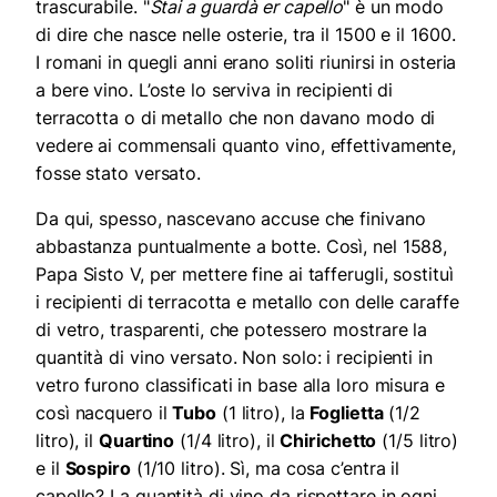
trascurabile. "
Stai a guardà er capello
" è un modo
di dire che nasce nelle osterie, tra il 1500 e il 1600.
I romani in quegli anni erano soliti riunirsi in osteria
a bere vino. L’oste lo serviva in recipienti di
terracotta o di metallo che non davano modo di
vedere ai commensali quanto vino, effettivamente,
fosse stato versato.
Da qui, spesso, nascevano accuse che finivano
abbastanza puntualmente a botte. Così, nel 1588,
Papa Sisto V, per mettere fine ai tafferugli, sostituì
i recipienti di terracotta e metallo con delle caraffe
di vetro, trasparenti, che potessero mostrare la
quantità di vino versato. Non solo: i recipienti in
vetro furono classificati in base alla loro misura e
così nacquero il
Tubo
(1 litro), la
Foglietta
(1/2
litro), il
Quartino
(1/4 litro), il
Chirichetto
(1/5 litro)
e il
Sospiro
(1/10 litro). Sì, ma cosa c’entra il
capello? La quantità di vino da rispettare in ogni