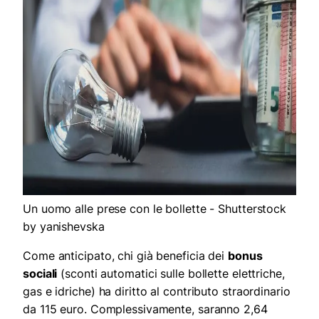
Un uomo alle prese con le bollette - Shutterstock
by yanishevska
Come anticipato, chi già beneficia dei
bonus
sociali
(sconti automatici sulle bollette elettriche,
gas e idriche) ha diritto al contributo straordinario
da 115 euro. Complessivamente, saranno 2,64