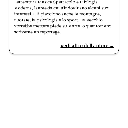
Letteratura Musica Spettacolo e Filologia
Moderna, lauree da cui s'indovinano alcuni suoi
interessi. Gli piacciono anche le montagne,
nuotare, la psicologia e lo sport. Da vecchio
vorrebbe mettere piede su Marte, o quantomeno
scriverne un reportage.
Vedi altro dell'autore →