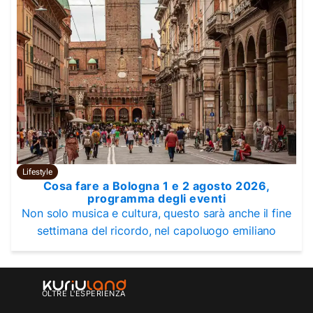
Lifestyle
Cosa fare a Bologna 1 e 2 agosto 2026,
programma degli eventi
Non solo musica e cultura, questo sarà anche il fine
settimana del ricordo, nel capoluogo emiliano
OLTRE L'ESPERIENZA