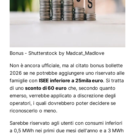
Bonus - Shutterstock by Madcat_Madlove
Non è ancora ufficiale, ma al citato bonus bollette
2026 se ne potrebbe aggiungere uno riservato alle
famiglie con
ISEE inferiore a 25mila euro
. Si tratta
di uno
sconto di 60 euro
che, secondo quanto
emerso, verrebbe applicato a discrezione degli
operatori, i quali dovrebbero poter decidere se
riconoscerlo o meno.
Sarebbe riservato agli utenti con consumi inferiori
a 0,5 MWh nei primi due mesi dell'anno e a 3 MWh