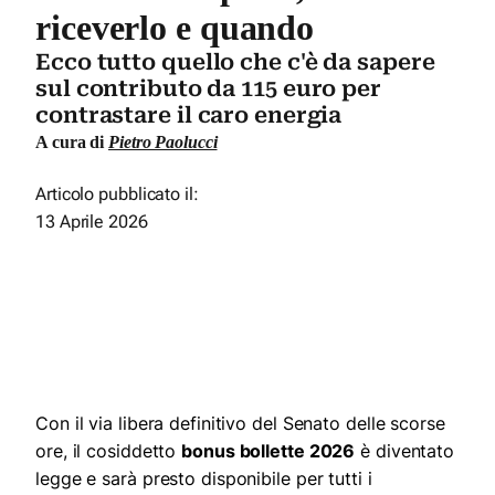
riceverlo e quando
Ecco tutto quello che c'è da sapere
sul contributo da 115 euro per
contrastare il caro energia
A cura di
Pietro Paolucci
Articolo pubblicato il:
13 Aprile 2026
Con il via libera definitivo del Senato delle scorse
ore, il cosiddetto
bonus bollette 2026
è diventato
legge e sarà presto disponibile per tutti i