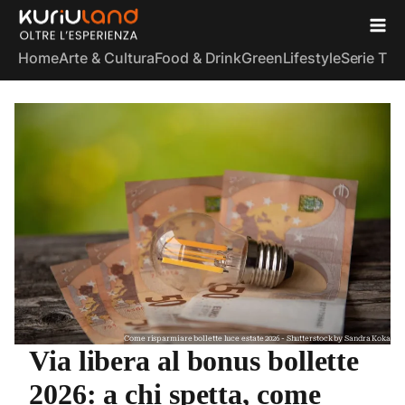
Home
Arte & Cultura
Food & Drink
Green
Lifestyle
Serie TV
S
Come risparmiare bollette luce estate 2026 - Shutterstock by Sandra Koka
Via libera al bonus bollette
2026: a chi spetta, come