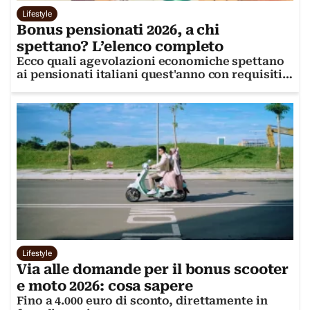
Lifestyle
Bonus pensionati 2026, a chi
spettano? L’elenco completo
Ecco quali agevolazioni economiche spettano
ai pensionati italiani quest'anno con requisiti,
importi e modalità di accesso.
Lifestyle
Via alle domande per il bonus scooter
e moto 2026: cosa sapere
Fino a 4.000 euro di sconto, direttamente in