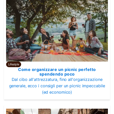
Lifestyle
Come organizzare un picnic perfetto
spendendo poco
Dal cibo all'attrezzatura, fino all'organizzazione
generale, ecco i consigli per un picnic impeccabile
(ed economico)