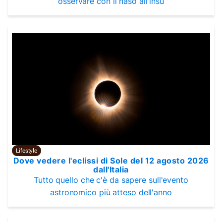
osservare con il naso all'insù
Lifestyle
Dove vedere l'eclissi di Sole del 12 agosto 2026
dall'Italia
Tutto quello che c'è da sapere sull'evento
astronomico più atteso dell'anno