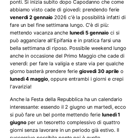
ponti. Si inizia subito dopo Capodanno che come
abbiamo visto cade di giovedì: prendendo ferie
venerdì 2 gennaio
2026 c'è la possibilità infatti di
fare un bel fine settimana lungo. C'è di più:
mettendo vacanza anche
lunedì 5 gennaio
ci si
può agganciare all'Epifania e in pratica farsi una
bella settimana di riposo. Possibile weekend lungo
anche in occasione del Primo Maggio che cade di
venerdì: per fare la valigia e stare via per qualche
giorno basterà prendere ferie
giovedì 30 aprile
o
lunedì 4 maggio
, oppure entrambi i giorni e crepi
l'avarizia!
Anche la Festa della Repubblica ha un calendario
interessante: essendo il 2 giugno un martedì, ecco
si può fare un bel ponte mettendo ferie
lunedì 1
giugno
per un tesoretto complessivo di quattro
giorni senza lavorare in un periodo già estivo. Il
successivo possibile ponte poi è quello