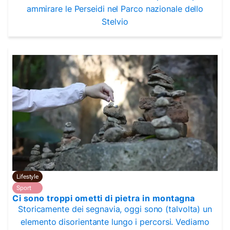
ammirare le Perseidi nel Parco nazionale dello
Stelvio
Lifestyle
Sport
Ci sono troppi ometti di pietra in montagna
Storicamente dei segnavia, oggi sono (talvolta) un
elemento disorientante lungo i percorsi. Vediamo