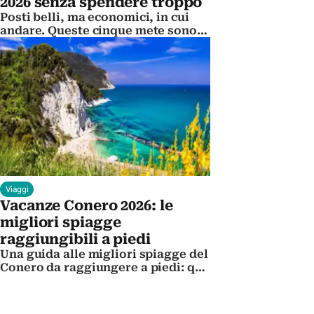
2026 senza spendere troppo
Posti belli, ma economici, in cui
andare. Queste cinque mete sono
imbattibili.
Viaggi
Vacanze Conero 2026: le
migliori spiagge
raggiungibili a piedi
Una guida alle migliori spiagge del
Conero da raggiungere a piedi: qui
non servono barche, ma solo
buone gambe