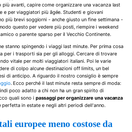
 più avanti, capire come organizzare una vacanza last
e e per viaggiatori più âgée. Studenti e giovani
o più brevi soggiorni - anche giusto un fine settimana -
odo questo per vedere più posti, riempire i weekend
 amico o parente sparso per il Vecchio Continente.
he stanno spingendo i viaggi last minute. Per prima cosa
a per i trasporti sia per gli alloggi. Cercare di trovare
o vitale per molti viaggiatori italiani. Poi le varie
re di colpo alcune destinazioni off limits, un bel
i di anticipo. A riguardo il nostro consiglio è sempre
aggio
. Ecco perché il last minute resta sempre di moda:
indi poco adatto a chi non ha un gran spirito di
cco quali sono i
passaggi per organizzare una vacanza
 perfetta in estate e negli altri periodi dell'anno.
tali europee meno costose da