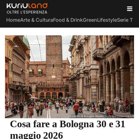
Home
Arte & Cultura
Food & Drink
Green
Lifestyle
Serie TV
S
Il centro di Bologna. Shutterstock by Filippo Carlott
Cosa fare a Bologna 30 e 31
maggio 2026