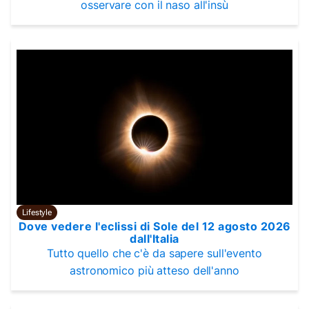
osservare con il naso all'insù
Lifestyle
Dove vedere l'eclissi di Sole del 12 agosto 2026
dall'Italia
Tutto quello che c'è da sapere sull'evento
astronomico più atteso dell'anno