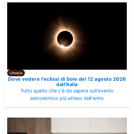
Lifestyle
Dove vedere l'eclissi di Sole del 12 agosto 2026
dall'Italia
Tutto quello che c'è da sapere sull'evento
astronomico più atteso dell'anno