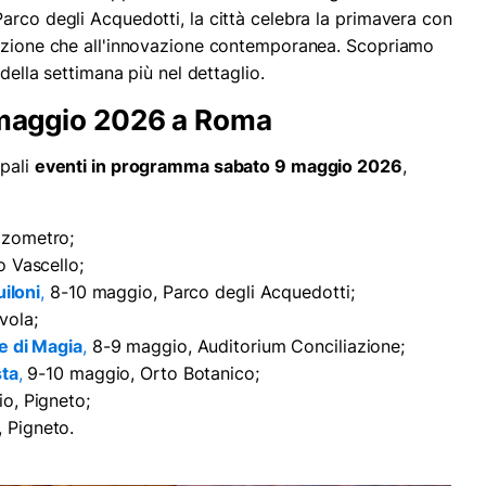
arco degli Acquedotti, la città celebra la primavera con
dizione che all'innovazione contemporanea. Scopriamo
 della settimana più nel dettaglio.
9 maggio 2026 a Roma
ipali
eventi in programma sabato 9 maggio 2026
,
azometro;
 Vascello;
uiloni
,
8-10 maggio, Parco degli Acquedotti;
vola;
e di Magia
,
8-9 maggio, Auditorium Conciliazione;
sta
,
9-10 maggio, Orto Botanico;
o, Pigneto;
 Pigneto.