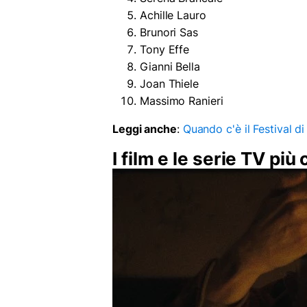
Achille Lauro
Brunori Sas
Tony Effe
Gianni Bella
Joan Thiele
Massimo Ranieri
Leggi anche
:
Quando c'è il Festival d
I film e le serie TV pi