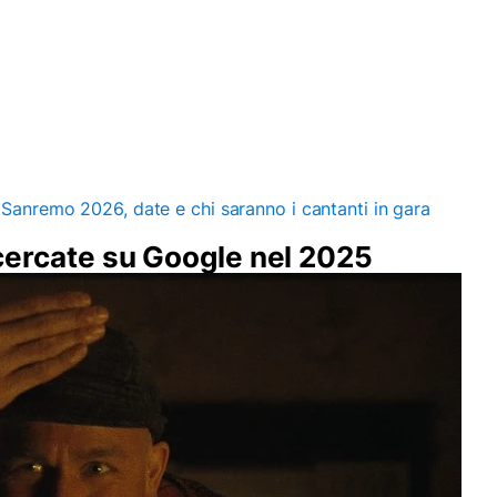
i Sanremo 2026, date e chi saranno i cantanti in gara
ù cercate su Google nel 2025