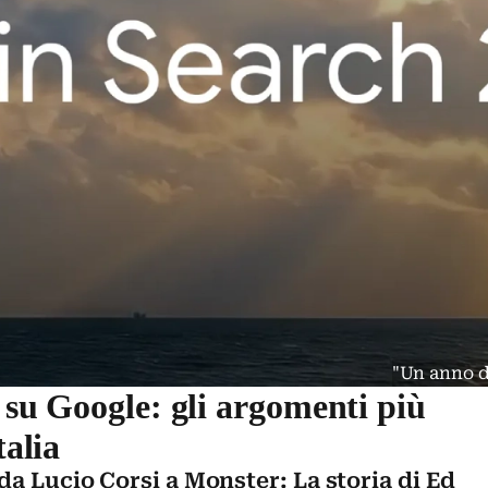
"Un anno d
e su Google: gli argomenti più
talia
a Lucio Corsi a Monster: La storia di Ed