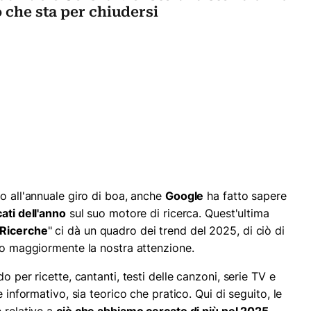
o che sta per chiudersi
o all'annuale giro di boa, anche
Google
ha fatto sapere
ati dell'anno
sul suo motore di ricerca. Quest'ultima
 Ricerche
" ci dà un quadro dei trend del 2025, di ciò di
ato maggiormente la nostra attenzione.
o per ricette, cantanti, testi delle canzoni, serie TV e
e informativo, sia teorico che pratico. Qui di seguito, le
 relative a
ciò che abbiamo cercato di più nel 2025
.