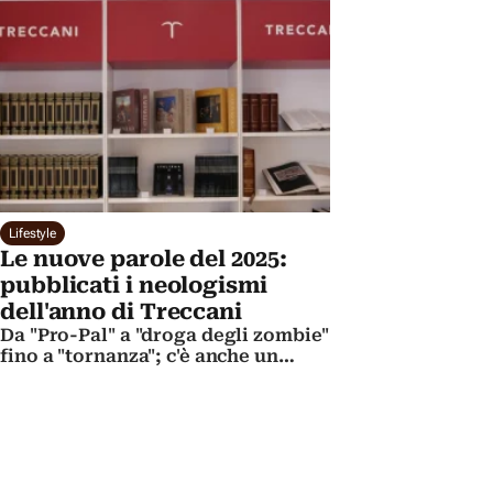
parla più il dialetto
Lifestyle
Le nuove parole del 2025:
pubblicati i neologismi
dell'anno di Treccani
Da "Pro-Pal" a "droga degli zombie"
fino a "tornanza"; c'è anche un
tributo a Jannik Sinner