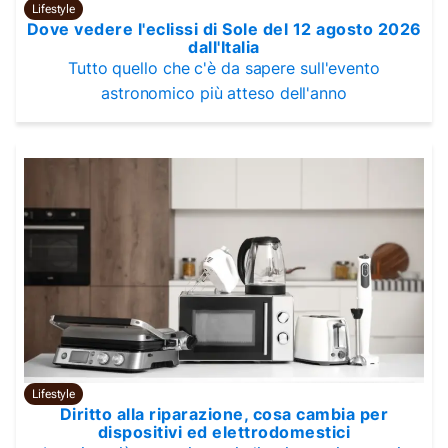
Lifestyle
Dove vedere l'eclissi di Sole del 12 agosto 2026
dall'Italia
Tutto quello che c'è da sapere sull'evento
astronomico più atteso dell'anno
Lifestyle
Diritto alla riparazione, cosa cambia per
dispositivi ed elettrodomestici