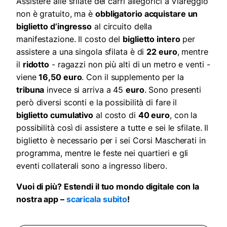
Assistere alle sfilate dei carri allegorici a Viareggio
non è gratuito, ma è
obbligatorio acquistare un
biglietto d’ingresso
al circuito della
manifestazione. Il costo del
biglietto intero
per
assistere a una singola sfilata è di
22 euro
, mentre
il
ridotto
- ragazzi non più alti di un metro e venti -
viene
16,50 euro
. Con il supplemento per la
tribuna
invece si arriva a 45
euro
. Sono presenti
però diversi sconti e la possibilità di fare il
biglietto cumulativo
al costo di
40 euro
, con la
possibilità così di assistere a tutte e sei le sfilate. Il
biglietto è necessario per i sei Corsi Mascherati in
programma, mentre le feste nei quartieri e gli
eventi collaterali sono a ingresso libero.
Vuoi di più? Estendi il tuo mondo digitale con la
nostra app –
scaricala subito
!