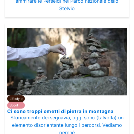
ammirare le Perseidi nel Parco nazionale dello
Stelvio
Lifestyle
Sport
Ci sono troppi ometti di pietra in montagna
Storicamente dei segnavia, oggi sono (talvolta) un
elemento disorientante lungo i percorsi. Vediamo
perché