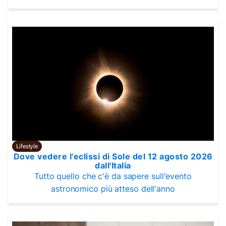
Lifestyle
Dove vedere l'eclissi di Sole del 12 agosto 2026
dall'Italia
Tutto quello che c'è da sapere sull'evento
astronomico più atteso dell'anno