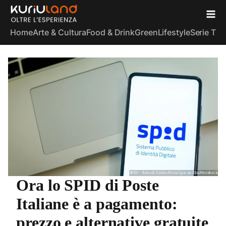
Home
Arte & Cultura
Food & Drink
Green
Lifestyle
Serie TV
S
SPID - foto di Fabio Principe su Shutterstock
Ora lo SPID di Poste
Italiane è a pagamento:
prezzo e alternative gratuite