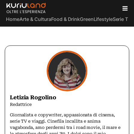
Home
Arte & Cultura
Food & Drink
Green
Lifestyle
Serie TV
S
Letizia Rogolino
Redattrice
Giornalista e copywriter, appassionata di cinema,
serie TV e viaggi. Cinefila incallita e anima
vagabonda, amo perdermi tra i road movie, il mare e
le atmosfere degli anni '80. I dolci sono il mio