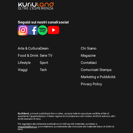
OLTRE L'ESPERIENZA
Seguici sui nostri canali social
Arte & Cultura
Green
Chi Siamo
Food & Drink
Serie TV
Magazine
Lifestyle
Sport
Contattaci
Viaggi
Tech
Comunicati Stampa
Marketing e Pubblicità
Privacy Policy
KuriUland
, prima di pubblicare foto e video, compie tutte le opportune verifiche al fine di
accertarne l’appartenenza o il libero regime di circolazione e non violare i diritti di autore o altri
diritti esclusivi di terzi.
Per segnalare alla redazione eventuali errori nell’uso del materiale, scriveteci a
magazine@kuriu.it
, provvederemo prontamente alla rimozione del materiale lesivo di diritti di
terzi.