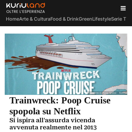
Home
Arte & Cultura
Food & Drink
Green
Lifestyle
Serie TV
S
Trainwreck Poop Cruise - Netflix
Trainwreck: Poop Cruise
spopola su Netflix
Si ispira all'assurda vicenda
avvenuta realmente nel 2013