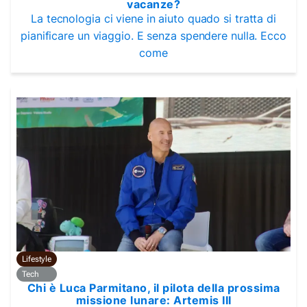
vacanze?
La tecnologia ci viene in aiuto quado si tratta di
pianificare un viaggio. E senza spendere nulla. Ecco
come
Lifestyle
Tech
Chi è Luca Parmitano, il pilota della prossima
missione lunare: Artemis III