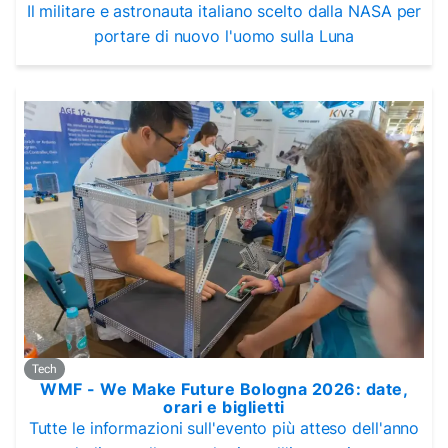
Il militare e astronauta italiano scelto dalla NASA per
portare di nuovo l'uomo sulla Luna
Tech
WMF - We Make Future Bologna 2026: date,
orari e biglietti
Tutte le informazioni sull'evento più atteso dell'anno