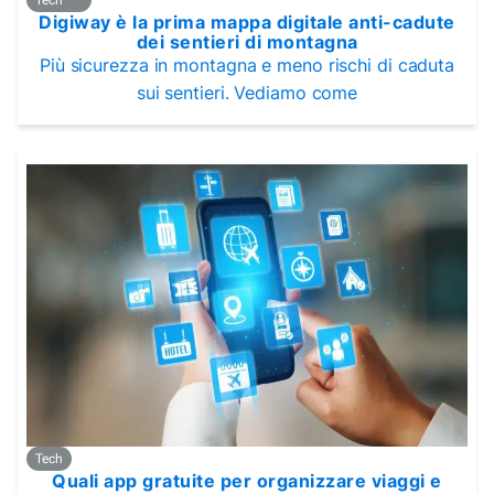
Tech
Digiway è la prima mappa digitale anti-cadute
dei sentieri di montagna
Più sicurezza in montagna e meno rischi di caduta
sui sentieri. Vediamo come
Tech
Quali app gratuite per organizzare viaggi e