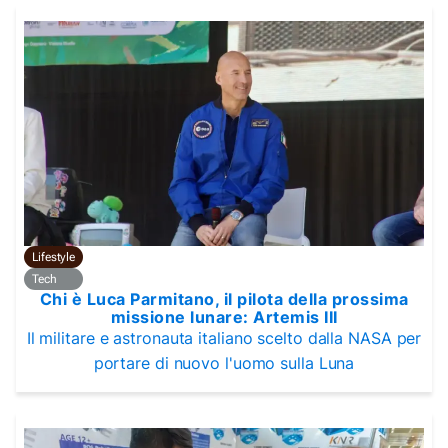
Lifestyle
Tech
Chi è Luca Parmitano, il pilota della prossima
missione lunare: Artemis III
Il militare e astronauta italiano scelto dalla NASA per
portare di nuovo l'uomo sulla Luna