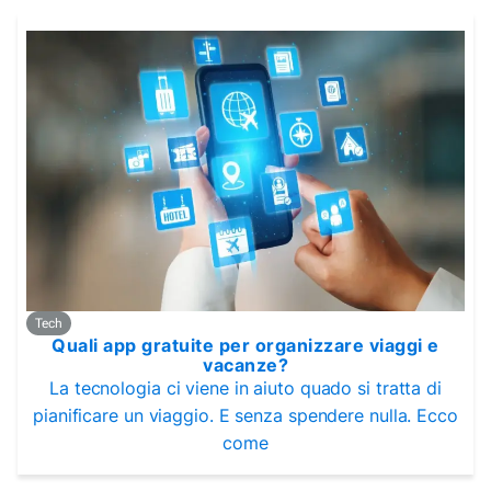
Tech
Quali app gratuite per organizzare viaggi e
vacanze?
La tecnologia ci viene in aiuto quado si tratta di
pianificare un viaggio. E senza spendere nulla. Ecco
come