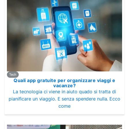
Tech
Quali app gratuite per organizzare viaggi e
vacanze?
La tecnologia ci viene in aiuto quado si tratta di
pianificare un viaggio. E senza spendere nulla. Ecco
come