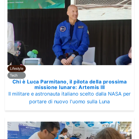
Lifestyle
Tech
Chi è Luca Parmitano, il pilota della prossima
missione lunare: Artemis III
Il militare e astronauta italiano scelto dalla NASA per
portare di nuovo l'uomo sulla Luna