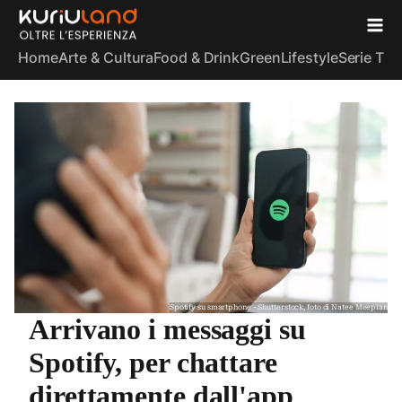
Home
Arte & Cultura
Food & Drink
Green
Lifestyle
Serie TV
S
Spotify su smartphone - Shutterstock, foto di Natee Meepian
Arrivano i messaggi su
Spotify, per chattare
direttamente dall'app