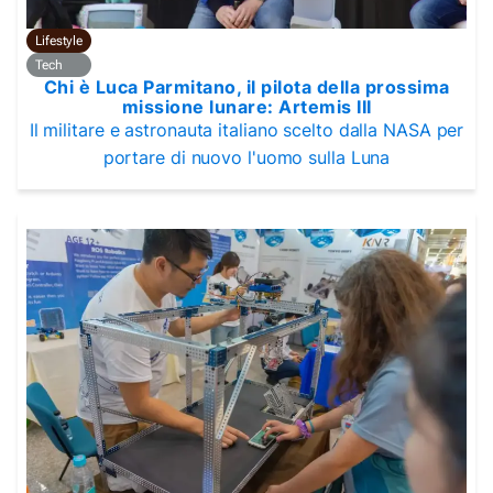
Lifestyle
Tech
Chi è Luca Parmitano, il pilota della prossima
missione lunare: Artemis III
Il militare e astronauta italiano scelto dalla NASA per
portare di nuovo l'uomo sulla Luna