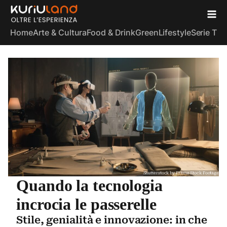
Home
Arte & Cultura
Food & Drink
Green
Lifestyle
Serie TV
S
Shutterstock by Frame Stock Footage
Quando la tecnologia
incrocia le passerelle
Stile, genialità e innovazione: in che