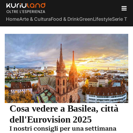
Home
Arte & Cultura
Food & Drink
Green
Lifestyle
Serie TV
S
Shutterstock - Photo by Sean Pavone
Cosa vedere a Basilea, città
dell'Eurovision 2025
I nostri consigli per una settimana