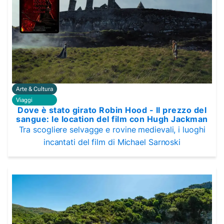
Arte & Cultura
Viaggi
Dove è stato girato Robin Hood - Il prezzo del
sangue: le location del film con Hugh Jackman
Tra scogliere selvagge e rovine medievali, i luoghi
incantati del film di Michael Sarnoski