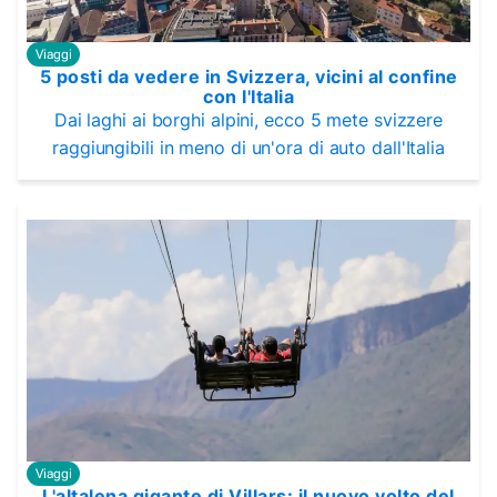
Viaggi
5 posti da vedere in Svizzera, vicini al confine
con l'Italia
Dai laghi ai borghi alpini, ecco 5 mete svizzere
raggiungibili in meno di un'ora di auto dall'Italia
Viaggi
L'altalena gigante di Villars: il nuovo volto del