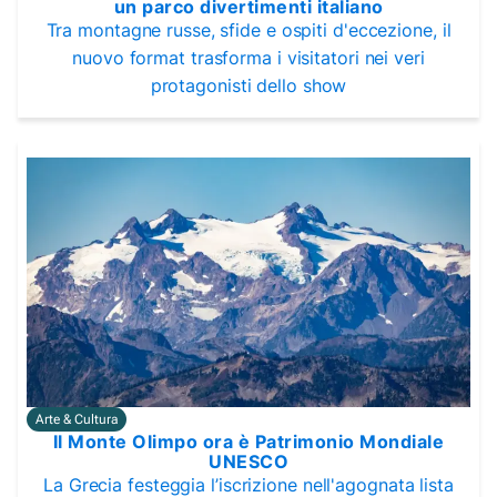
un parco divertimenti italiano
Tra montagne russe, sfide e ospiti d'eccezione, il
nuovo format trasforma i visitatori nei veri
protagonisti dello show
Arte & Cultura
Il Monte Olimpo ora è Patrimonio Mondiale
UNESCO
La Grecia festeggia l’iscrizione nell'agognata lista